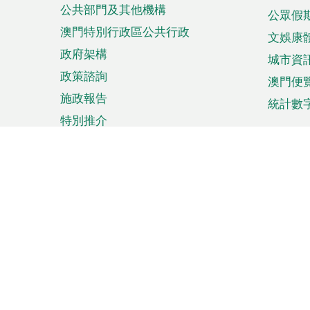
公共部門及其他機構
公眾假
澳門特別行政區公共行政
文娛康
政府架構
城市資
政策諮詢
澳門便
施政報告
統計數
特別推介
來澳旅遊
商務
計劃行程
貿易投
觀光
澳門經
娛樂消閒
中小企
購物
市場資
節日盛事
知識產