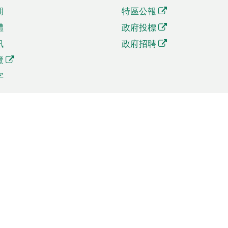
期
特區公報
體
政府投標
訊
政府招聘
覽
字
及貿易
相關連結
資
手機應用程式目錄
貿會展
社交媒體目錄
商機和服務
專題網站目錄
訊
RSS訂閱目錄
權
表格下載