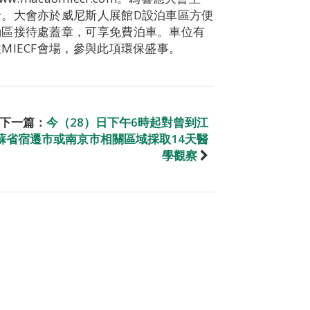
。大會亦於威尼斯人展館D設泊車區方便
動區接待處蓋章，可享免費泊車。車位有
IECF會場，參與此項環保盛事。
下一篇：
今（28）日下午6時起對曾到江
蘇省宿遷市或南京市相關區域採取14天醫
學觀察