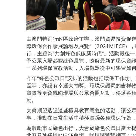
由澳門特別行政區政府主辦，澳門貿易投資促進局
際環保合作發展論壇及展覽”（2021MIECF
行，主題為“共創綠色低碳新時代”。活動最後一
予公眾入場參觀綠色展覽，瞭解最新的環保資
一系列環保宣教活動，入場觀眾從中可學習如
今年“綠色公眾日”安排的活動包括環保工作坊
區等，亦設有幸運大抽獎。環境保護局的吉祥
寶寶等更會親臨現場與公眾合照互動，傳遞各
動。
大會期望透過這些極具教育意義的活動，讓公眾共
事，推動在日常生活中積極實踐各種環保行為
為鼓勵市民綠色出行，大會於綠色公眾日當天提
北區及氹仔與MIECF會場，詳情請瀏覽網頁：www.