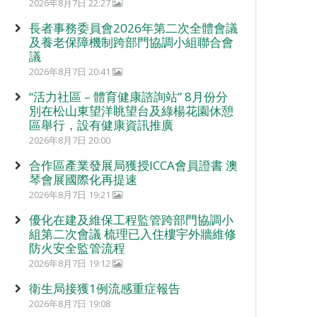
2026年8月7日 22:27
長者事務委員會2026年第二次全體會議
及養老保障機制跨部門協調小組聯合會
議
2026年8月7日 20:41
“活力社區 – 體育健康諮詢站” 8月份分
別在松山東望洋眺望台及綠楊花園休憩
區舉行，設有健康資訊推廣
2026年8月7日 20:00
合作區產業發展局獲授ICCA會員證書 澳
琴會展國際化再提速
2026年8月7日 19:21
優化在建及維保工程監管跨部門協調小
組第二次會議 梳理已入住樓宇外牆維修
防火安全監管流程
2026年8月7日 19:12
衛生局接獲1例流感重症報告
2026年8月7日 19:08