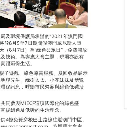
及環境保護局承辦的“2021年澳門國
），將於8月5至7日期間假澳門威尼斯人舉
天（8月7日）為“綠色公眾日”，免費開放
訊及技術。為響應大會主題，現場亦設有
何實踐環保生活。
、親子遊戲、綠色導賞服務、及回收品展示
物地球先生、綠樹太太、小花妹妹及琵鷺
種環保訊息，呼籲市民齊參與綠色低碳活
同參與MIECF這項國際化的綠色盛
，宣揚綠色及低碳的生活理念。
供4條免費穿梭巴士路線往返澳門中區、
macaomiecf.com。為響應大會主