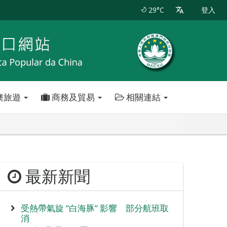
29°C
登入
澳旅遊
商務及貿易
相關連結
最新新聞
受熱帶氣旋 “白海豚” 影響 部分航班取
消