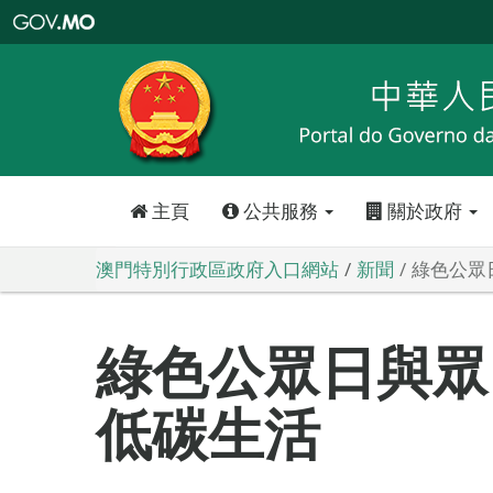
澳
門
特
別
行
政
區
政
府
入
口
網
站
主頁
公共服務
關於政府
澳門特別行政區政府入口網站
新聞
綠色公眾
綠色公眾日與眾
低碳生活