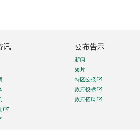
资讯
公布告示
新闻
短片
期
特区公报
体
政府投标
讯
政府招聘
览
字
及贸易
相关连结