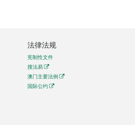
法律法规
宪制性文件
搜法易
澳门主要法例
国际公约