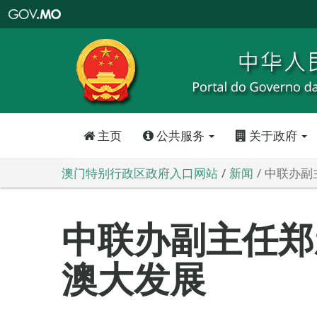
澳
门
特
别
行
政
区
政
府
入
口
网
站
主页
公共服务
关于政府
澳门特别行政区政府入口网站
新闻
中联办副
中联办副主任郑
澳大发展