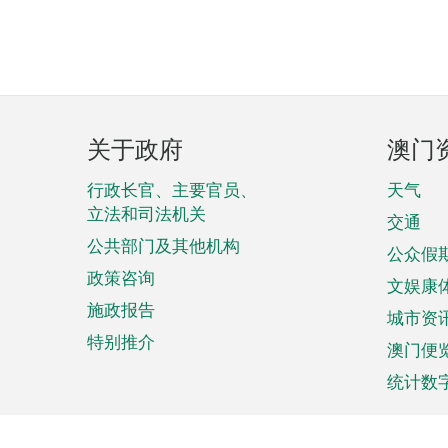
页
关于政府
澳门
脚
菜
行政长官、主要官员、
天气
立法和司法机关
单
交通
公共部门及其他机构
公众假
政策咨询
文娱康
施政报告
城市资
特别推介
澳门便
统计数
来澳旅游
商务