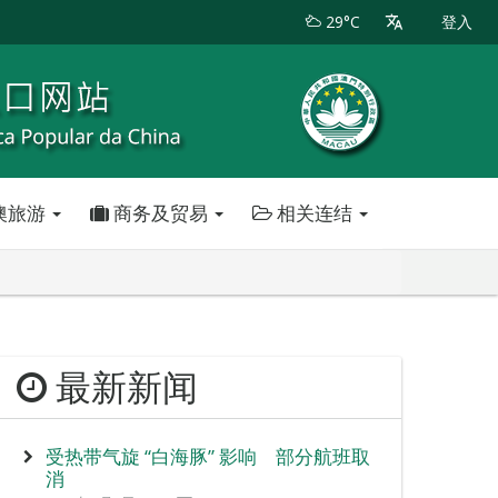
29°C
登入
澳旅游
商务及贸易
相关连结
最新新闻
受热带气旋 “白海豚” 影响 部分航班取
消