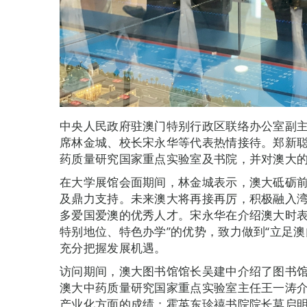
中央人民政府驻澳门特别行政区联络办公室副
席林金城、校长宋永华等代表热情接待。郑新
药质量研究国家重点实验室及书院，并对澳大
在大学展馆会面期间，林金城表示，澳大砥砺前
及鼎力支持。未来澳大将再接再厉，积极融入
多爱国爱澳的优秀人才。宋永华在介绍澳大时表
特别地位、特色办学”的优势，致力做到“立足
充分把握发展机遇。
访问期间，澳大图书馆馆长吴建中介绍了图书
澳大中药质量研究国家重点实验室主任王一涛
产业化方面的成绩；霍英东珍禧书院院长莫启