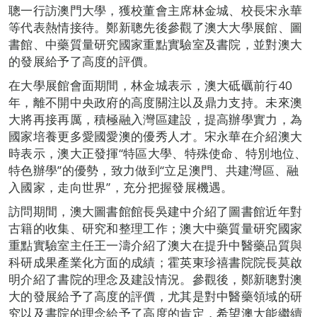
聰一行訪澳門大學，獲校董會主席林金城、校長宋永華
等代表熱情接待。鄭新聰先後參觀了澳大大學展館、圖
書館、中藥質量研究國家重點實驗室及書院，並對澳大
的發展給予了高度的評價。
在大學展館會面期間，林金城表示，澳大砥礪前行40
年，離不開中央政府的高度關注以及鼎力支持。未來澳
大將再接再厲，積極融入灣區建設，提高辦學實力，為
國家培養更多愛國愛澳的優秀人才。宋永華在介紹澳大
時表示，澳大正發揮“特區大學、特殊使命、特別地位、
特色辦學”的優勢，致力做到“立足澳門、共建灣區、融
入國家，走向世界”，充分把握發展機遇。
訪問期間，澳大圖書館館長吳建中介紹了圖書館近年對
古籍的收集、研究和整理工作；澳大中藥質量研究國家
重點實驗室主任王一濤介紹了澳大在提升中醫藥品質與
科研成果產業化方面的成績；霍英東珍禧書院院長莫啟
明介紹了書院的理念及建設情況。參觀後，鄭新聰對澳
大的發展給予了高度的評價，尤其是對中醫藥領域的研
究以及書院的理念給予了高度的肯定，希望澳大能繼續