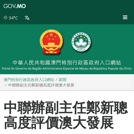
澳
門
特
34°C
別
行
政
區
政
府
入
口
網
站
澳門特別行政區政府入口網站
新聞
中聯辦副主任鄭新聰高度評價澳大發展
中聯辦副主任鄭新聰
高度評價澳大發展