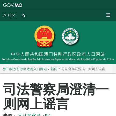
澳
门
特
34°C
别
行
政
区
政
府
入
口
网
站
澳门特别行政区政府入口网站
新闻
司法警察局澄清一则网上谣言
司法警察局澄清一
则网上谣言
来源：
司法警察局（PJ）