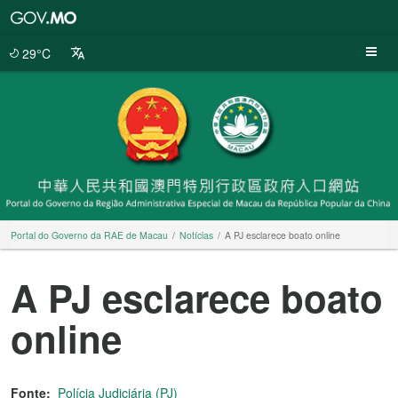
Portal
do
Governo
29°C
da
RAE
de
Macau
Portal do Governo da RAE de Macau
Notícias
A PJ esclarece boato online
A PJ esclarece boato
online
Fonte:
Polícia Judiciária (PJ)