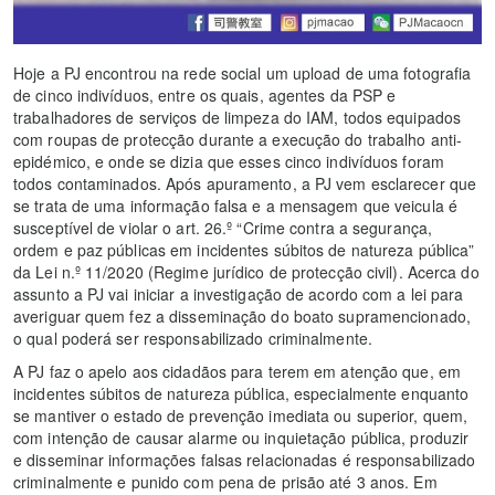
Hoje a PJ encontrou na rede social um upload de uma fotografia
de cinco indivíduos, entre os quais, agentes da PSP e
trabalhadores de serviços de limpeza do IAM, todos equipados
com roupas de protecção durante a execução do trabalho anti-
epidémico, e onde se dizia que esses cinco indivíduos foram
todos contaminados. Após apuramento, a PJ vem esclarecer que
se trata de uma informação falsa e a mensagem que veicula é
susceptível de violar o art. 26.º “Crime contra a segurança,
ordem e paz públicas em incidentes súbitos de natureza pública”
da Lei n.º 11/2020 (Regime jurídico de protecção civil). Acerca do
assunto a PJ vai iniciar a investigação de acordo com a lei para
averiguar quem fez a disseminação do boato supramencionado,
o qual poderá ser responsabilizado criminalmente.
A PJ faz o apelo aos cidadãos para terem em atenção que, em
incidentes súbitos de natureza pública, especialmente enquanto
se mantiver o estado de prevenção imediata ou superior, quem,
com intenção de causar alarme ou inquietação pública, produzir
e disseminar informações falsas relacionadas é responsabilizado
criminalmente e punido com pena de prisão até 3 anos. Em