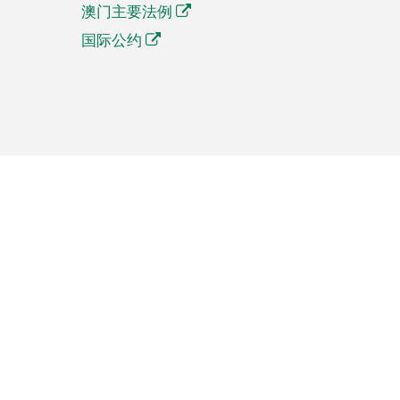
澳门主要法例
国际公约
繁體中文
簡体中文
Português
English