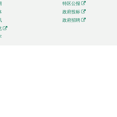
期
特区公报
体
政府投标
讯
政府招聘
览
字
及贸易
相关连结
资
手机应用程序目录
贸会展
社交媒体目录
商机和服务
专题网站目录
讯
RSS订阅目录
权
表格下载
政公职局