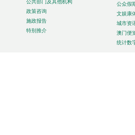
公共部门及其他机构
公众假
政策咨询
文娱康
施政报告
城市资
特别推介
澳门便
统计数
来澳旅游
商务
计划行程
贸易投
观光
澳门经
娱乐休闲
中小企
购物
市场资
节日盛事
知识产
网
网
页
使用条款
私隐声明
协调机构：澳门特别行政区行