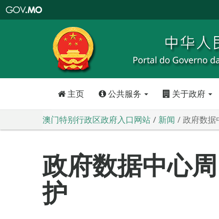
澳
门
特
别
行
政
区
政
府
入
口
网
站
主页
公共服务
关于政府
澳门特别行政区政府入口网站
新闻
政府数据
政府数据中心周
护