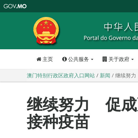
澳
门
特
别
行
政
区
政
府
入
口
网
站
主页
公共服务
关于政府
澳门特别行政区政府入口网站
新闻
继续努力
继续努力 促成
接种疫苗