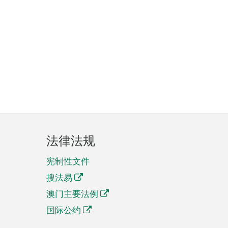
法律法规
宪制性文件
搜法易
澳门主要法例
国际公约