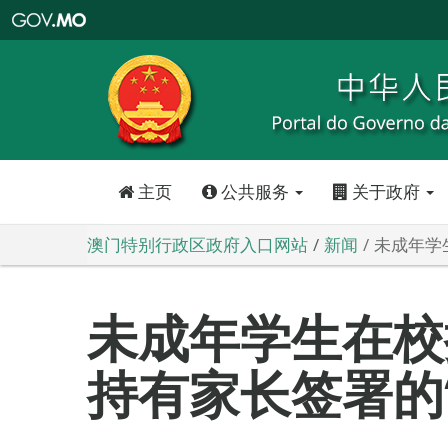
澳
门
特
别
行
政
区
政
府
入
口
网
站
主页
公共服务
关于政府
澳门特别行政区政府入口网站
新闻
未成年学
未成年学生在校
持有家长签署的