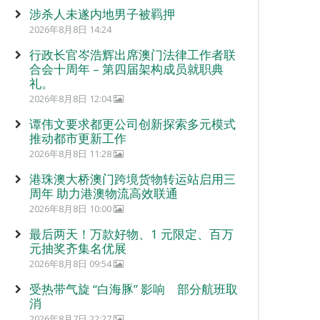
涉杀人未遂内地男子被羁押
2026年8月8日 14:24
行政长官岑浩辉出席澳门法律工作者联
合会十周年 – 第四届架构成员就职典
礼。
2026年8月8日 12:04
谭伟文要求都更公司创新探索多元模式
推动都市更新工作
2026年8月8日 11:28
港珠澳大桥澳门跨境货物转运站启用三
周年 助力港澳物流高效联通
2026年8月8日 10:00
最后两天！万款好物、1 元限定、百万
元抽奖齐集名优展
2026年8月8日 09:54
受热带气旋 “白海豚” 影响 部分航班取
消
2026年8月7日 22:27