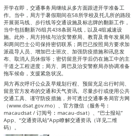
开学在即，交通事务局继续从多方面跟进开学准备工
作。当中，局方于暑假期间在58所学校及托儿所的路段
开展斑马线、步行线等交通设施及标志牌的翻新工作，
当中包括翻新76组共438条斑马线，以及4组减速设
施。此外，局方持续与治安警察局、教育及青年发展局
和两间巴士公司保持密切联系；两巴已按照局方要求加
派疏导人员、增加巴士班次、加强防疫措施和讯息发
布、取消人员休假等；密切留意开学后仍在施工中的主
干道之工程进度；局方、两巴及治安警察局亦协调准备
拖车候命，支援紧急状况。
局方再次呼吁公众及早规划行程、预留充足出行时间、
留意官方发布的交通和天气资讯、尽量步行或使用公共
交通工具、谨守防疫措施，并可透过交通事务局官方网
（www.dsat.gov.mo）、官方微信（服务号︰
macaudsat / 订阅号︰macau-dsat）、“巴士报站”
App、“交通资讯站”App瞭解交通资讯（详见二维
码）。