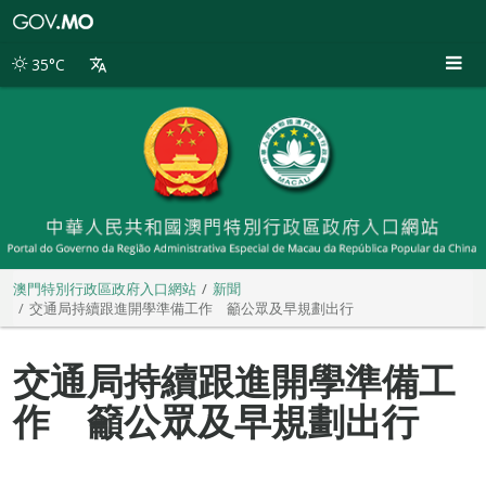
澳
門
特
35°C
別
行
政
區
政
府
入
口
網
站
澳門特別行政區政府入口網站
新聞
交通局持續跟進開學準備工作 籲公眾及早規劃出行
交通局持續跟進開學準備工
作 籲公眾及早規劃出行