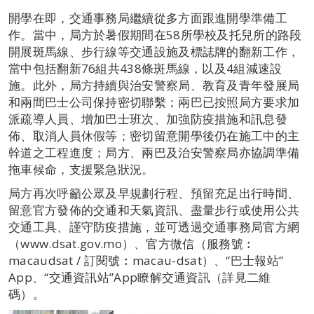
開學在即，交通事務局繼續從多方面跟進開學準備工
作。當中，局方於暑假期間在58所學校及托兒所的路段
開展斑馬線、步行線等交通設施及標誌牌的翻新工作，
當中包括翻新76組共438條斑馬線，以及4組減速設
施。此外，局方持續與治安警察局、教育及青年發展局
和兩間巴士公司保持密切聯繫；兩巴已按照局方要求加
派疏導人員、增加巴士班次、加強防疫措施和訊息發
佈、取消人員休假等；密切留意開學後仍在施工中的主
幹道之工程進度；局方、兩巴及治安警察局亦協調準備
拖車候命，支援緊急狀況。
局方再次呼籲公眾及早規劃行程、預留充足出行時間、
留意官方發佈的交通和天氣資訊、盡量步行或使用公共
交通工具、謹守防疫措施，並可透過交通事務局官方網
（www.dsat.gov.mo）、官方微信（服務號︰
macaudsat / 訂閱號︰macau-dsat）、“巴士報站”
App、“交通資訊站”App瞭解交通資訊（詳見二維
碼）。