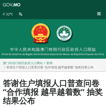
澳
门
特
32°C
别
行
政
区
政
府
入
口
网
站
澳门特别行政区政府入口网站
新闻
答谢住户填报人口普查问卷 “合作填报 越早越着数” 抽奖结果公布
答谢住户填报人口普查问卷
“合作填报 越早越着数” 抽奖
结果公布