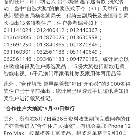
卷的住户，即自动进入“合作填报 越早越着数”抽奖活
动，当中“自选大奖”的抽奖仪式于今（31）天举行，由
统计暨普查局杨名就局长、程绮云副局长及麦恒珍副局
长抽出15名得奖住户，住户参考编号如下：
011141024；012400412；012440367；
012640885；012870625；013630558；
013691250；013840365；021870849；
031160301；032561188；051140649；
062561146；093481183；094770185。统计局会以
信函通知得奖住户拣选奖品，15份大奖包括新款电脑、
智能电视、6千元澳门币家俱礼券及家用体育用品等。
此外，“合作填报 越早越着数”每日“开心奬”的3,000名得
奖住户已于早前抽出，统计局已经透过手机短讯通知得
奖住户进行领奖登记。
“合作住户大抽奖”
9
月
30
日举行
另外，所有在8月7日至28日资料收集期间完成问卷的住
户亦自动进入“合作住户大抽奖”，有机会赢取iPhone 12
Pro Max、按摩椅等丰富奖品。得奖名单将于9月30日