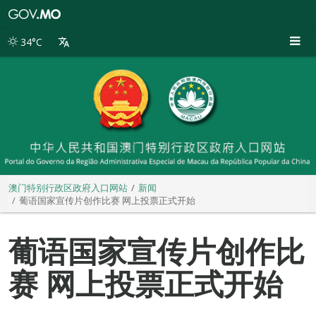
澳
门
特
34°C
别
行
政
区
政
府
入
口
网
站
澳门特别行政区政府入口网站
新闻
葡语国家宣传片创作比赛 网上投票正式开始
葡语国家宣传片创作比
赛 网上投票正式开始