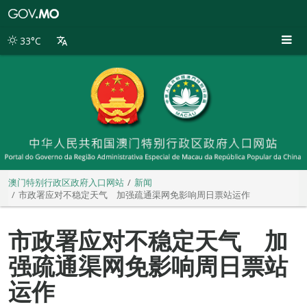
澳
门
特
33°C
别
行
政
区
政
府
入
口
网
站
澳门特别行政区政府入口网站
新闻
市政署应对不稳定天气 加强疏通渠网免影响周日票站运作
市政署应对不稳定天气 加
强疏通渠网免影响周日票站
运作