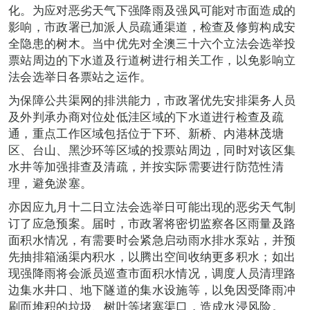
化。为应对恶劣天气下强降雨及强风可能对市面造成的
影响，市政署已加派人员疏通渠道，检查及修剪构成安
全隐患的树木。当中优先对全澳三十六个立法会选举投
票站周边的下水道及行道树进行相关工作，以免影响立
法会选举日各票站之运作。
为保障公共渠网的排洪能力，市政署优先安排渠务人员
及外判承办商对位处低洼区域的下水道进行检查及疏
通，重点工作区域包括位于下环、新桥、内港林茂塘
区、台山、黑沙环等区域的投票站周边，同时对该区集
水井等加强排查及清疏，并按实际需要进行防范性清
理，避免淤塞。
亦因应九月十二日立法会选举日可能出现的恶劣天气制
订了应急预案。届时，市政署将密切监察各区雨量及路
面积水情况，有需要时会紧急启动雨水排水泵站，并预
先抽排箱涵渠内积水，以腾出空间收纳更多积水；如出
现强降雨将会派员巡查市面积水情况，调度人员清理路
边集水井口、地下隧道的集水设施等，以免因受降雨冲
刷而堆积的垃圾、树叶等堵塞渠口，造成水浸风险。