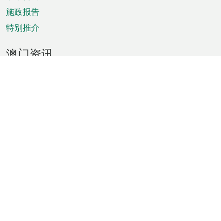
施政报告
特别推介
澳门资讯
天气
交通
公众假期
文娱康体
城市资讯
澳门便览
统计数字
公布告示
新闻