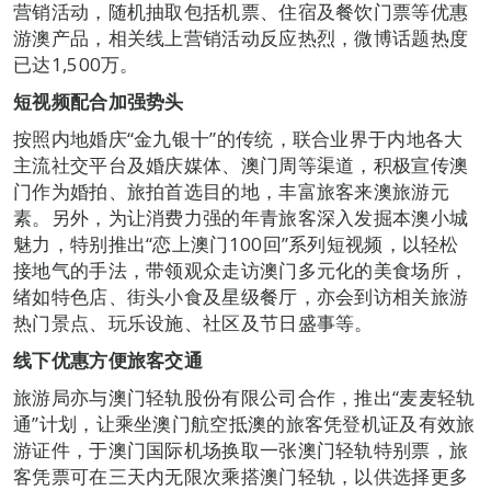
营销活动，随机抽取包括机票、住宿及餐饮门票等优惠
游澳产品，相关线上营销活动反应热烈，微博话题热度
已达1,500万。
短视频配合加强势头
按照内地婚庆“金九银十”的传统，联合业界于内地各大
主流社交平台及婚庆媒体、澳门周等渠道，积极宣传澳
门作为婚拍、旅拍首选目的地，丰富旅客来澳旅游元
素。另外，为让消费力强的年青旅客深入发掘本澳小城
魅力，特别推出“恋上澳门100回”系列短视频，以轻松
接地气的手法，带领观众走访澳门多元化的美食场所，
绪如特色店、街头小食及星级餐厅，亦会到访相关旅游
热门景点、玩乐设施、社区及节日盛事等。
线下优惠方便旅客交通
旅游局亦与澳门轻轨股份有限公司合作，推出“麦麦轻轨
通”计划，让乘坐澳门航空抵澳的旅客凭登机证及有效旅
游证件，于澳门国际机场换取一张澳门轻轨特别票，旅
客凭票可在三天内无限次乘搭澳门轻轨，以供选择更多