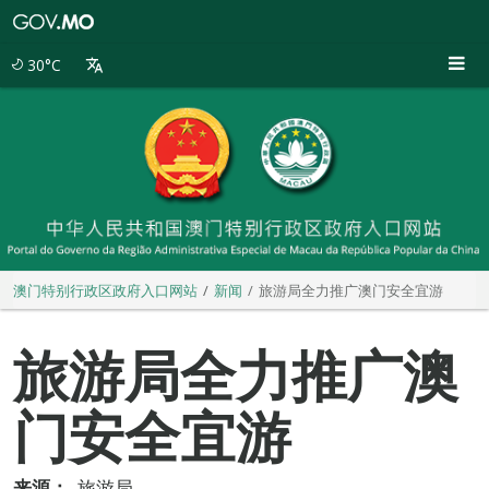
澳
门
特
30°C
别
行
政
区
政
府
入
口
网
站
澳门特别行政区政府入口网站
新闻
旅游局全力推广澳门安全宜游
旅游局全力推广澳
门安全宜游
来源：
旅游局