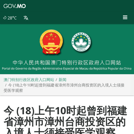
澳
门
特
28°C
别
行
政
区
政
府
入
口
网
站
澳门特别行政区政府入口网站
新闻
今 (18)上午10时起曾到福建省漳州市漳州台商投资区的入境人士须接
受医学观察
今 (18)上午10时起曾到福建
省漳州市漳州台商投资区的
入境人士须接受医学观察