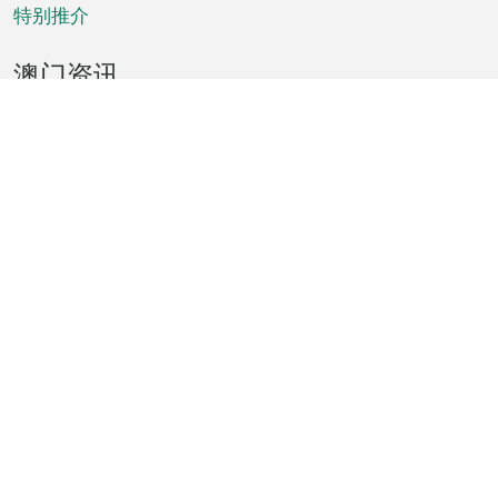
特别推介
澳门资讯
天气
交通
公众假期
文娱康体
城市资讯
澳门便览
统计数字
公布告示
新闻
短片