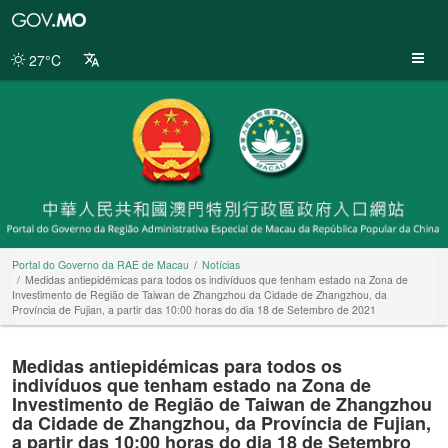
Portal
do
Governo
27°C
da
RAE
de
Macau
Portal do Governo da RAE de Macau
Notícias
Medidas antiepidémicas para todos os indivíduos que tenham estado na Zona de
Investimento de Região de Taiwan de Zhangzhou da Cidade de Zhangzhou, da
Província de Fujian, a partir das 10:00 horas do dia 18 de Setembro de 2021
Medidas antiepidémicas para todos os
indivíduos que tenham estado na Zona de
Investimento de Região de Taiwan de Zhangzhou
da Cidade de Zhangzhou, da Província de Fujian,
a partir das 10:00 horas do dia 18 de Setembro