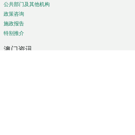
单
公共部门及其他机构
政策咨询
施政报告
特别推介
澳门资讯
天气
交通
公众假期
文娱康体
城市资讯
澳门便览
统计数字