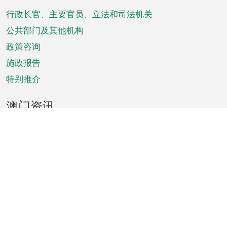
脚
菜
行政长官、主要官员、立法和司法机关
单
公共部门及其他机构
政策咨询
施政报告
特别推介
澳门资讯
天气
交通
公众假期
文娱康体
城市资讯
澳门便览
统计数字