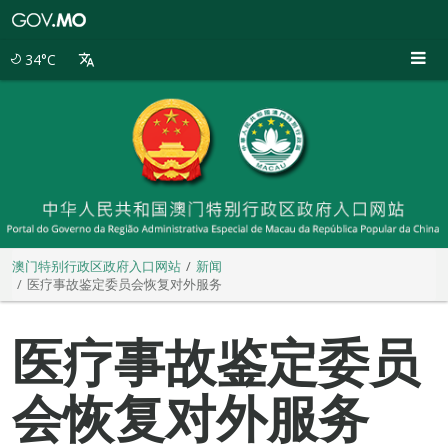
澳
门
特
34°C
别
行
政
区
政
府
入
口
网
站
澳门特别行政区政府入口网站
新闻
医疗事故鉴定委员会恢复对外服务
医疗事故鉴定委员
会恢复对外服务