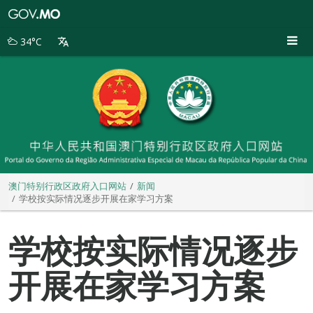
澳
门
特
34°C
别
行
政
区
政
府
入
口
网
站
澳门特别行政区政府入口网站
新闻
学校按实际情况逐步开展在家学习方案
学校按实际情况逐步
开展在家学习方案