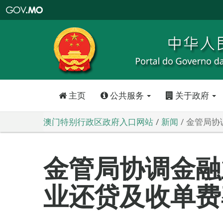
澳
门
特
别
行
政
区
政
府
入
口
网
站
主页
公共服务
关于政府
澳门特别行政区政府入口网站
新闻
金管局协
金管局协调金融
业还贷及收单费