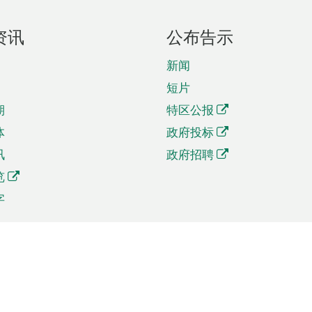
资讯
公布告示
新闻
短片
期
特区公报
体
政府投标
讯
政府招聘
览
字
及贸易
相关连结
资
手机应用程序目录
贸会展
社交媒体目录
商机和服务
专题网站目录