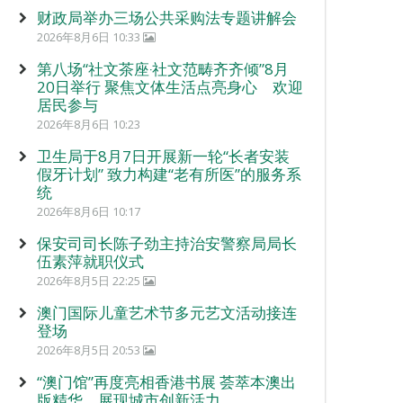
财政局举办三场公共采购法专题讲解会
2026年8月6日 10:33
第八场“社文茶座‧社文范畴齐齐倾”8月
20日举行 聚焦文体生活点亮身心 欢迎
居民参与
2026年8月6日 10:23
卫生局于8月7日开展新一轮“长者安装
假牙计划” 致力构建“老有所医”的服务系
统
2026年8月6日 10:17
保安司司长陈子劲主持治安警察局局长
伍素萍就职仪式
2026年8月5日 22:25
澳门国际儿童艺术节多元艺文活动接连
登场
2026年8月5日 20:53
“澳门馆”再度亮相香港书展 荟萃本澳出
版精华 展现城市创新活力