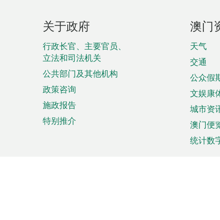
页
关于政府
澳门
脚
菜
行政长官、主要官员、
天气
立法和司法机关
单
交通
公共部门及其他机构
公众假
政策咨询
文娱康
施政报告
城市资
特别推介
澳门便
统计数
来澳旅游
商务
计划行程
贸易投
观光
澳门经
娱乐休闲
中小企