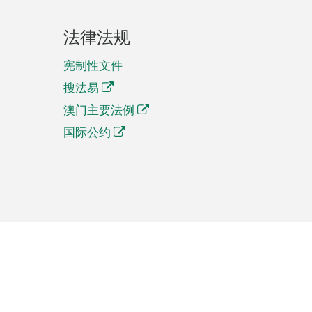
法律法规
宪制性文件
搜法易
澳门主要法例
国际公约