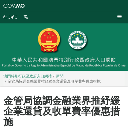
澳
門
特
34°C
別
行
政
區
政
府
入
口
網
站
澳門特別行政區政府入口網站
新聞
金管局協調金融業界推紓緩企業還貸及收單費率優惠措施
金管局協調金融業界推紓緩
企業還貸及收單費率優惠措
施