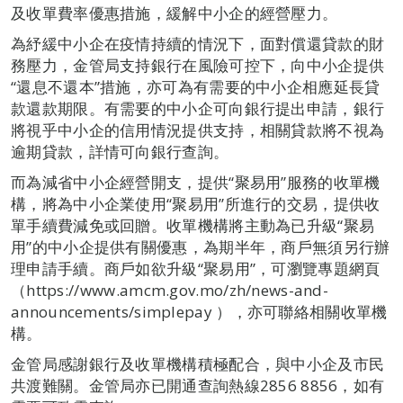
及收單費率優惠措施，緩解中小企的經營壓力。
為紓緩中小企在疫情持續的情況下，面對償還貸款的財
務壓力，金管局支持銀行在風險可控下，向中小企提供
“還息不還本”措施，亦可為有需要的中小企相應延長貸
款還款期限。有需要的中小企可向銀行提出申請，銀行
將視乎中小企的信用情況提供支持，相關貸款將不視為
逾期貸款，詳情可向銀行查詢。
而為減省中小企經營開支，提供“聚易用”服務的收單機
構，將為中小企業使用“聚易用”所進行的交易，提供收
單手續費減免或回贈。收單機構將主動為已升級“聚易
用”的中小企提供有關優惠，為期半年，商戶無須另行辦
理申請手續。商戶如欲升級“聚易用”，可瀏覽專題網頁
（https://www.amcm.gov.mo/zh/news-and-
announcements/simplepay ），亦可聯絡相關收單機
構。
金管局感謝銀行及收單機構積極配合，與中小企及市民
共渡難關。金管局亦已開通查詢熱線2856 8856，如有