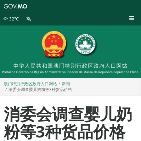
澳
门
特
32°C
别
行
政
区
政
府
入
口
网
站
澳门特别行政区政府入口网站
新闻
消委会调查婴儿奶粉等3种货品价格
消委会调查婴儿奶
粉等3种货品价格