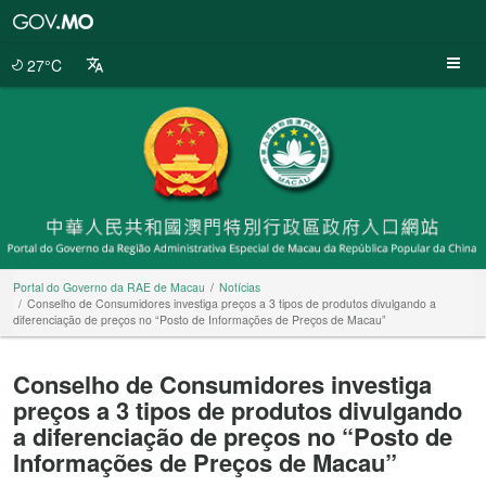
Portal
do
Governo
27°C
da
RAE
de
Macau
Portal do Governo da RAE de Macau
Notícias
Conselho de Consumidores investiga preços a 3 tipos de produtos divulgando a
diferenciação de preços no “Posto de Informações de Preços de Macau”
Conselho de Consumidores investiga
preços a 3 tipos de produtos divulgando
a diferenciação de preços no “Posto de
Informações de Preços de Macau”