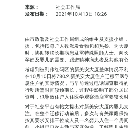
来源：
社会工作局
发布日期：
2021年10月13日 18:26
由市政署及社会工作局组成的维生及支援小组
援，包括按每户人数派发食物包和热餐、为大
时，协助转移长期病患及需特殊照顾人士、向
孕妇及婴儿的需要、跟进精神病患者及其他有
考虑到被列作红码区的新美安大厦整体情况不
在10月10日将780名新美安大厦住户迁移至
厦住户的实际情况，与早前透过电话调查取得
行动所需时间较预期长，过程中影响了部分居
资料，也导致住户入住医学观察酒店需要较长
对于社交平台有帖文提出对新美安大厦内婴儿
注。在整个迁移行动前后，多次与有关家庭保
按其要求安排三位成人及一名婴儿入住一个房
前，小组已再次主动与家庭沟通，了解婴儿生