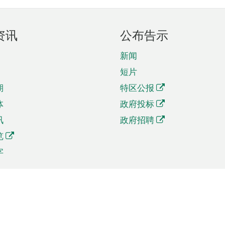
资讯
公布告示
新闻
短片
期
特区公报
体
政府投标
讯
政府招聘
览
字
及贸易
相关连结
资
手机应用程序目录
贸会展
社交媒体目录