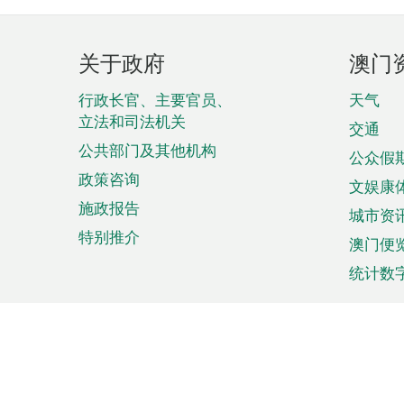
页
关于政府
澳门
脚
菜
行政长官、主要官员、
天气
立法和司法机关
单
交通
公共部门及其他机构
公众假
政策咨询
文娱康
施政报告
城市资
特别推介
澳门便
统计数
来澳旅游
商务
计划行程
贸易投
观光
澳门经