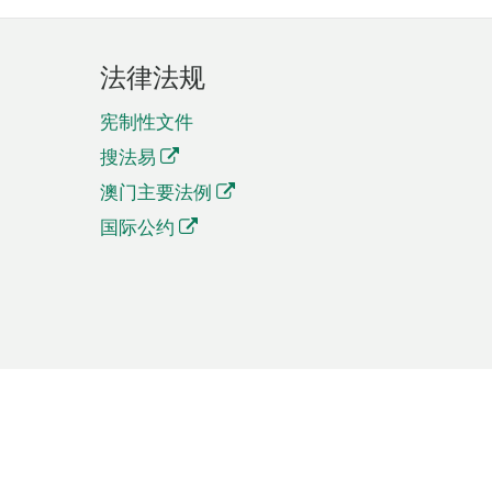
法律法规
宪制性文件
搜法易
澳门主要法例
国际公约