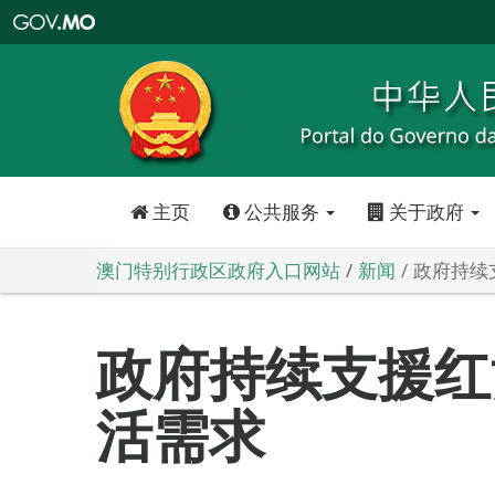
澳
门
特
别
行
政
区
政
府
入
口
网
站
主页
公共服务
关于政府
澳门特别行政区政府入口网站
新闻
政府持续
政府持续支援红
活需求