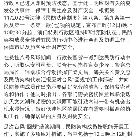
行政区已进入即时预防状态。基于此，为应对有关的突
发公共事件，保障市民生命及财产安全，根据第
11/2020号法律《民防法律制度》第八条、第九条第一
款及第十一条第一款(七)项的规定，宣布自昨(12日)晚上
10时30分起，澳门特别行政区维持即时预防状态，民防
架构成员全体进驻民防行动中心进行会商及协调工作，
保障市民及旅客生命财产安全。
在悬挂八号风球期间，行政长官贺一诚到达民防行动中
心，听取保安司司长、联合行动指挥官黄少泽，警察总
局局长、辅助联合行动指挥官梁文昌、海关关长黄文忠
及民防架构代表汇报应对台风“圆规”的工作部署，并向
民防架构成员作出指示要做好充分的准备，保持紧密沟
通和协作；他同时指出，各部门需要密切留意风暴潮迭
加天文大潮和频密的大骤雨可能引致内港一带有机会出
现水浸情况，做好低洼地区的居民在有需要时撤离的协
助工作，确保居民的人身及财物安全。
是次台风“圆规”袭澳期间，民防架构成员按职能开展工
作，实施了多项应对措施，当中包括于12日晚上12时封