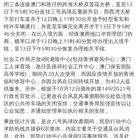
闭三条连接澳门和氹仔的跨海大桥及莲花大桥，直至13
日下午5时30分改挂三号风球后重新开启﹔而西湾大桥
下层行车道亦于12日晚上11时30分开放予轻型客车和
特许车辆通行，并直至车辆完全离开才于13日下午5时
45分关闭﹔在出入境方面，经珠澳两地口岸管理部门协
商，横琴口岸于12日晚上11时40分暂停办理出入境手
续，至13日下午5时30分恢复办理相关手续。
社会工作局开放4间避险中心(包括青洲避风中心；澳门
工人体育场；氹仔及路环社会工作中心；澳门保安部队
高等学校)，期间共20人次使用，而因应疫情开放的青洲
临时收容中心，亦因台风在日间持续开放，为452人提
供服务。另外，根据于10月12日颁布的第149/2021号
行政长官批示，已更改在台风及风暴潮期间位处低洼地
区的公共停车场的关闭安排，交通事务局加强宣传以让
公众知悉，并通知管理单位执行相关的安排。
事故统计方面，是次八号风球吹袭期间，民防行动中心
求助热线共接获6宗查询，内容主要关于交通及台风消
息；此外，民防行动中心共录得9宗事故报告，涉及处