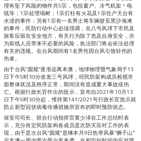
理有坠下风险的物件共5宗，包括窗户、冷气机架丶电
线等；1宗处理塌树；1宗灯柱有火花及1宗住户天台有
水浸的事件；另有1宗有一名男士将车辆驶至黑沙海滩
的事件，民防行动中心必须强调，在八号风球下市民及
旅客应留在安全地方，有关行为除了危及自身安全，亦
为前线人员带来不必要的风险，执法部门将会依法处理
有关的违规。在台风期间有1名男性因台风引致轻伤的
伤者。
由于台风“圆规”逐渐远离本澳，地球物理暨气象局于13
日下午5时30分改发三号风球，经民防架构成员检视市
面整体状况及秩序正常，期间没有造成重大事故或伤
亡。根据行政长官作出的批示，宣布自2021年10月13
日下午5时30分起，维持第141/2021号行政长官批示就
防止新型冠状病毒传播措施所宣布的即时预防状态。
保安司司长、联合行动指挥官黄少泽在工作总结时表
示，充分肯定民防架构各成员是次防灾应对工作的表
现，由于是次台风“圆规”是继本月9日热带风暴“狮子山”
后本澳一周内两次受台风来袭，在相距短时间内应对两