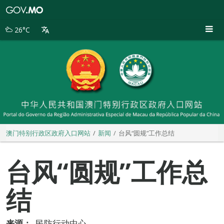
澳
门
特
26°C
别
行
政
区
政
府
入
口
网
站
澳门特别行政区政府入口网站
新闻
台风“圆规”工作总结
台风“圆规”工作总
结
来源：
民防行动中心