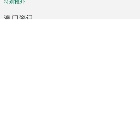
特别推介
澳门资讯
天气
交通
公众假期
文娱康体
城市资讯
澳门便览
统计数字
公布告示
新闻
短片