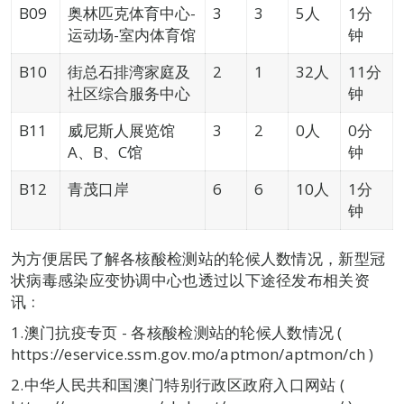
B09
奥林匹克体育中心-
3
3
5人
1分
运动场-室内体育馆
钟
B10
街总石排湾家庭及
2
1
32人
11分
社区综合服务中心
钟
B11
威尼斯人展览馆
3
2
0人
0分
A、B、C馆
钟
B12
青茂口岸
6
6
10人
1分
钟
为方便居民了解各核酸检测站的轮候人数情况，新型冠
状病毒感染应变协调中心也透过以下途径发布相关资
讯﹕
1.澳门抗疫专页 - 各核酸检测站的轮候人数情况 (
https://eservice.ssm.gov.mo/aptmon/aptmon/ch )
2.中华人民共和国澳门特别行政区政府入口网站 (