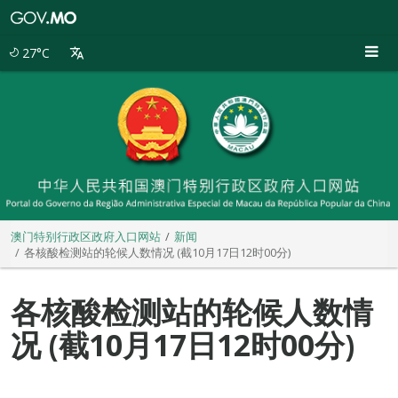
澳
门
特
27°C
别
行
政
区
政
府
入
口
网
站
澳门特别行政区政府入口网站
新闻
各核酸检测站的轮候人数情况 (截10月17日12时00分)
各核酸检测站的轮候人数情
况 (截10月17日12时00分)