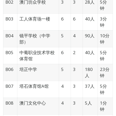
B02
澳门坊众学校
3
3
28人
5分
钟
B03
工人体育场一楼
6
6
40人
3分
钟
B04
镜平学校（中学
5
4
90人
10分
部）
钟
B05
中葡职业技术学校
6
2
40人
5分
体育馆
钟
B06
培正中学
5
3
180
23分
人
钟
B07
塔石体育馆A馆
4
3
37人
5分
钟
B08
澳门文化中心
4
3
5人
1分
钟