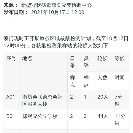
来源：
新型冠状病毒感染应变协调中心
发布日期：
2021年10月17日 12:00
澳门现时正开展重点区域核酸检测计划，截至10月17日
12时00分，各核酸检测采样站的轮候人数如下：
序号
地点
口
鼻
轮候
等候
采
采
样
样
人数
时间
点
点
A01
街坊会联合总会社
2
1
20人
7分
区服务大楼
钟
B01
郑观应公立学校
2
2
44人
11分
钟