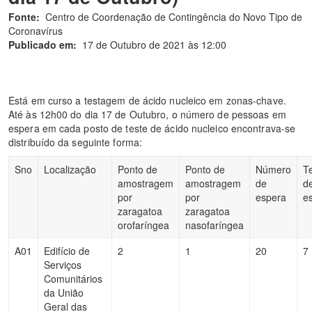
Fonte:
Centro de Coordenação de Contingência do Novo Tipo de
Coronavírus
Publicado em:
17 de Outubro de 2021 às 12:00
Está em curso a testagem de ácido nucleico em zonas-chave.
Até às 12h00 do dia 17 de Outubro, o número de pessoas em
espera em cada posto de teste de ácido nucleico encontrava-se
distribuído da seguinte forma:
Sno
Localização
Ponto de
Ponto de
Número
T
amostragem
amostragem
de
d
por
por
espera
e
zaragatoa
zaragatoa
orofaríngea
nasofaríngea
A01
Edifício de
2
1
20
7
Serviços
Comunitários
da União
Geral das