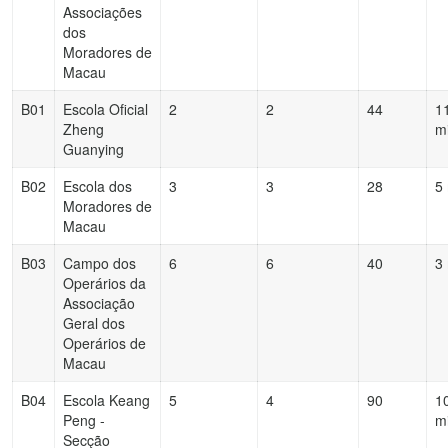
Associações
dos
Moradores de
Macau
B01
Escola Oficial
2
2
44
1
Zheng
m
Guanying
B02
Escola dos
3
3
28
5
Moradores de
Macau
B03
Campo dos
6
6
40
3
Operários da
Associação
Geral dos
Operários de
Macau
B04
Escola Keang
5
4
90
1
Peng -
m
Secção