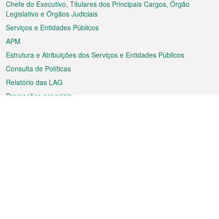
rodapé
Chefe do Executivo, Titulares dos Principais Cargos, Órgão
Legislativo e Órgãos Judiciais
Serviços e Entidades Públicos
APM
Estrutura e Atribuições dos Serviços e Entidades Públicos
Consulta de Políticas
Relatório das LAG
Promoções especiais
Sobre a RAEM
Tempo
Transporte
Feriados
Cultura e lazer
Informação de Macau
Ficheiro sobre Macau