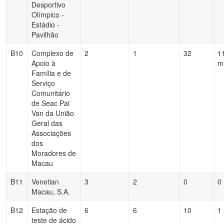
Desportivo
Olímpico -
Estádio -
Pavilhão
B10
Complexo de
2
1
32
1
Apoio à
m
Família e de
Serviço
Comunitário
de Seac Pai
Van da União
Geral das
Associações
dos
Moradores de
Macau
B11
Venetian
3
2
0
0
Macau, S.A.
B12
Estação de
6
6
10
1
teste de ácido