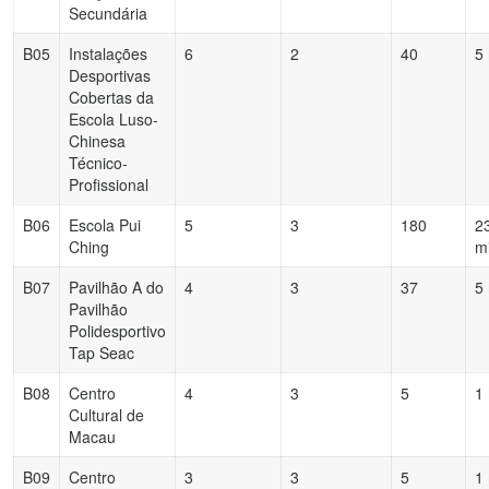
Secundária
B05
Instalações
6
2
40
5
Desportivas
Cobertas da
Escola Luso-
Chinesa
Técnico-
Profissional
B06
Escola Pui
5
3
180
2
Ching
m
B07
Pavilhão A do
4
3
37
5
Pavilhão
Polidesportivo
Tap Seac
B08
Centro
4
3
5
1
Cultural de
Macau
B09
Centro
3
3
5
1