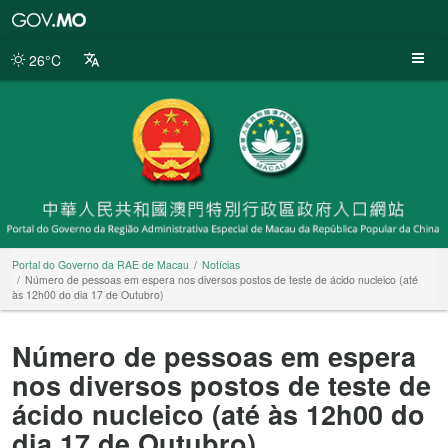
Portal
do
Governo
26°C
da
RAE
de
Macau
Portal do Governo da RAE de Macau
Notícias
Número de pessoas em espera nos diversos postos de teste de ácido nucleico (até
às 12h00 do dia 17 de Outubro)
Número de pessoas em espera
nos diversos postos de teste de
ácido nucleico (até às 12h00 do
dia 17 de Outubro)