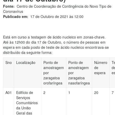
Fonte:
Centro de Coordenação de Contingência do Novo Tipo de
Coronavírus
Publicado em:
17 de Outubro de 2021 às 12:00
Está em curso a testagem de ácido nucleico em zonas-chave.
Até às 12h00 do dia 17 de Outubro, o número de pessoas em
espera em cada posto de teste de ácido nucleico encontrava-se
distribuído da seguinte forma:
Sno
Localização
Ponto de
Ponto de
Número
T
amostragem
amostragem
de
d
por
por
espera
e
zaragatoa
zaragatoa
orofaríngea
nasofaríngea
A01
Edifício de
2
1
20
7
Serviços
Comunitários
da União
Geral das