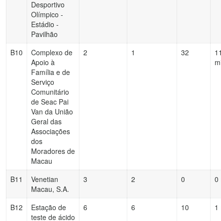
Desportivo
Olímpico -
Estádio -
Pavilhão
B10
Complexo de
2
1
32
1
Apoio à
m
Família e de
Serviço
Comunitário
de Seac Pai
Van da União
Geral das
Associações
dos
Moradores de
Macau
B11
Venetian
3
2
0
0
Macau, S.A.
B12
Estação de
6
6
10
1
teste de ácido