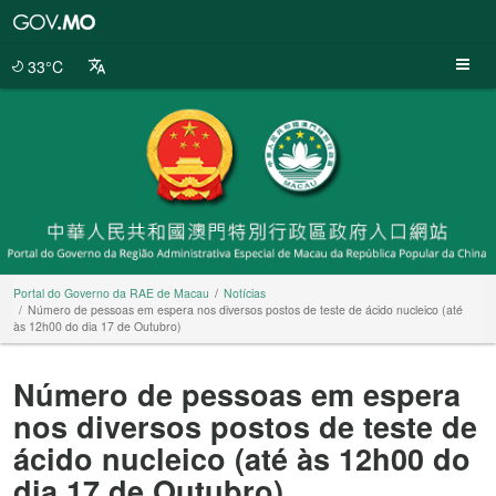
Portal
do
Governo
33°C
da
RAE
de
Macau
Portal do Governo da RAE de Macau
Notícias
Número de pessoas em espera nos diversos postos de teste de ácido nucleico (até
às 12h00 do dia 17 de Outubro)
Número de pessoas em espera
nos diversos postos de teste de
ácido nucleico (até às 12h00 do
dia 17 de Outubro)