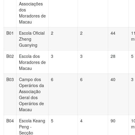
Associações
dos
Moradores de
Macau
B01
Escola Oficial
2
2
44
1
Zheng
m
Guanying
B02
Escola dos
3
3
28
5
Moradores de
Macau
B03
Campo dos
6
6
40
3
Operários da
Associação
Geral dos
Operários de
Macau
B04
Escola Keang
5
4
90
1
Peng -
m
Secção