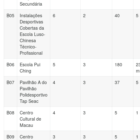
Secundária
B05
Instalações
6
2
40
5
Desportivas
Cobertas da
Escola Luso-
Chinesa
Técnico-
Profissional
B06
Escola Pui
5
3
180
2
Ching
m
B07
Pavilhão A do
4
3
37
5
Pavilhão
Polidesportivo
Tap Seac
B08
Centro
4
3
5
1
Cultural de
Macau
B09
Centro
3
3
5
1