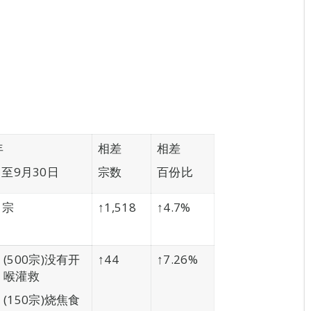
年
相差
相差
日至9月30日
宗数
百份比
1宗
↑1,518
↑4.7%
(500宗)没有开
↑44
↑7.26%
喉灌救
(150宗)烧焦食