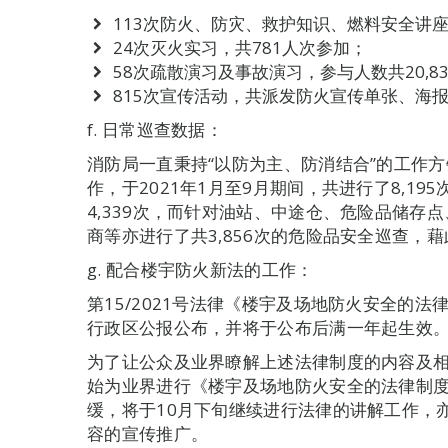
113次防火、防灾、救护知识、燃料安全讲座，
24次灭火实习，共781人次参加；
58次疏散演习及事故演习，参与人数共20,8
815次宣传活动，共派发防火宣传单张、海报及
f. 日常巡查数据：
消防局一直秉持“以防为主、防消结合”的工作
作，于2021年1月至9月期间，共进行了8,1
4,339次，而针对油站、中途仓、危险品储存
商等亦进行了共3,856次的危险品安全巡查，
g. 配合楼宇防火新法的工作：
第15/2021号法律《楼宇及场地防火安全的法律
行政区公报公布，并将于公布后满一年起生效
为了让公众及业界瞭解上述法律制度的内容及相
始为业界进行《楼宇及场地防火安全的法律制
缓，将于10月下旬继续进行法律的讲解工作，
容的宣传推广。