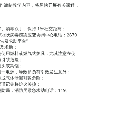
工作编制教学内容，将尽快开展有关课程，
、消毒双手、保持 1米社交距离；
冠状病毒感染应变协调中心电话：2870
报告及求助平台”
出查询及求助；
确使用燃料或燃气式炉具，尤其注意在使
而引致危险；
烟头或冥镪；
同一电源，导致超负荷引致发生意外；
造成气体泄漏引致危险；
应谨记先将炉火关掉；
防局，消防局紧急求助电话：119、