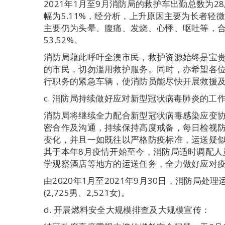
2021年1月至9月消防局的救护车出勤总数为28
幅为5.11%，经分析，上升原因主要为长者轻
主要仍为头晕、腹痛、发烧、心悸、呕吐等，合共
53.52%。
消防局藉此呼吁全澳市民，救护资源始终是宝
的市民，切勿滥用救护服务。同时，亦希望各
行职务的紧急车辆，使消防员能尽快开展救援
c. 消防局持续做好应对新型冠状病毒肺炎的工
消防局将继续全力配合新型冠状病毒感染应变
密合作及沟通，持续保持高度戒备，每日检视
变化，并且一如既往以严格防疫标准，运送疑
其于本年8月疫情开始至今，消防局适时调配人
学观察酒店等地方的运送任务，全力做好应对
由2020年1月至2021年9月30日，消防局处理运
(2,725男、2,521女)。
d. 开展燃料安全大规模排查及大规模宣传：