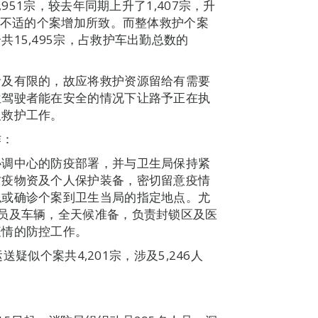
,951宗，较去年同期上升了1,407宗，升
微不适的个案增加所致。而整体救护个案
15,495宗，占救护车出勤总数的
贵及有限的，故应将救护资源留给有需要
位驾驶者能在安全的情况下让路予正在执
及救护工作。
作：
协调中心的防疫部署，并与卫生局保持紧
防疫物资及个人保护装备，密切留意疫情
似或确诊个案到卫生当局的指定地点。尤
员及车辆，全天候准备，负责封锁区及医
疫情的防控工作。
送疑似个案共4,201宗，涉及5,246人