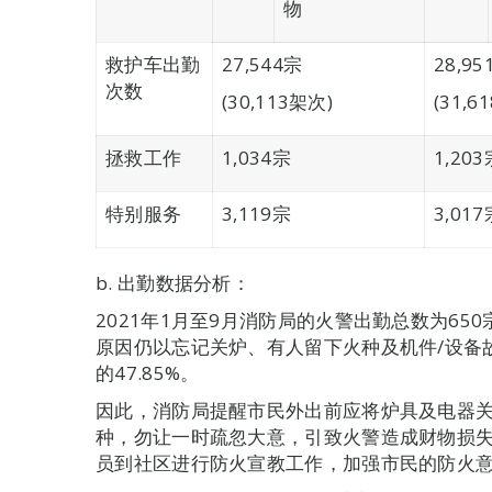
物
救护车出勤
27,544宗
28,95
次数
(30,113架次)
(31,6
拯救工作
1,034宗
1,203
特别服务
3,119宗
3,017
b. 出勤数据分析：
2021年1月至9月消防局的火警出勤总数为65
原因仍以忘记关炉、有人留下火种及机件/设备
的47.85%。
因此，消防局提醒市民外出前应将炉具及电器
种，勿让一时疏忽大意，引致火警造成财物损
员到社区进行防火宣教工作，加强市民的防火