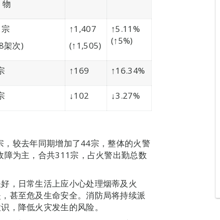
物
1宗
↑1,407
↑5.11%
(↑5%)
18架次)
(↑1,505)
宗
↑169
↑16.34%
宗
↓102
↓3.27%
0宗，较去年同期增加了44宗，整体的火警
故障为主，合共311宗，占火警出勤总数
关好，日常生活上应小心处理烟蒂及火
失，甚至危及生命安全。消防局将持续派
意识，降低火灾发生的风险。