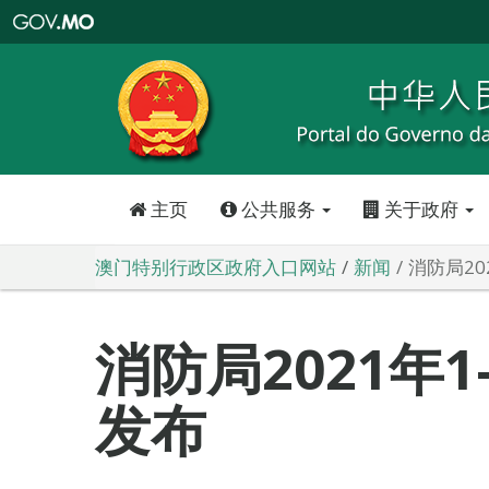
澳
门
特
别
行
政
区
政
府
入
口
网
站
主页
公共服务
关于政府
澳门特别行政区政府入口网站
新闻
消防局20
消防局2021年
发布