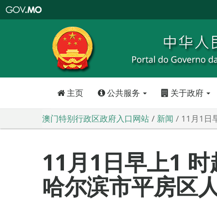
澳
门
特
别
行
政
区
政
府
入
口
网
站
主页
公共服务
关于政府
澳门特别行政区政府入口网站
新闻
11月1
11月1日早上1 
哈尔滨市平房区