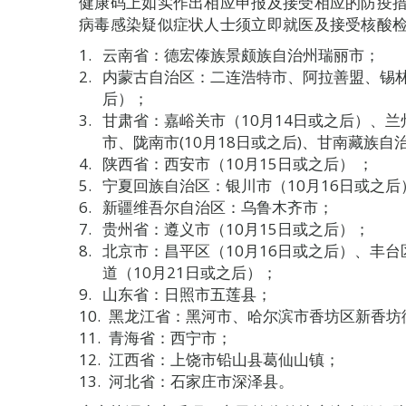
健康码上如实作出相应申报及接受相应的防疫措
病毒感染疑似症状人士须立即就医及接受核酸
云南省：德宏傣族景颇族自治州瑞丽市；
内蒙古自治区：二连浩特市、阿拉善盟、锡林
后）；
甘肃省：嘉峪关市（10月14日或之后）、兰
市、陇南市(10月18日或之后)、甘南藏族自
陕西省：西安市（10月15日或之后） ；
宁夏回族自治区：银川市（10月16日或之后
新疆维吾尔自治区：乌鲁木齐市；
贵州省：遵义市（10月15日或之后）；
北京市：昌平区（10月16日或之后）、丰
道（10月21日或之后）；
山东省：日照市五莲县；
黑龙江省：黑河市、哈尔滨市香坊区新香坊
青海省：西宁市；
江西省：上饶市铅山县葛仙山镇；
河北省：石家庄市深泽县。