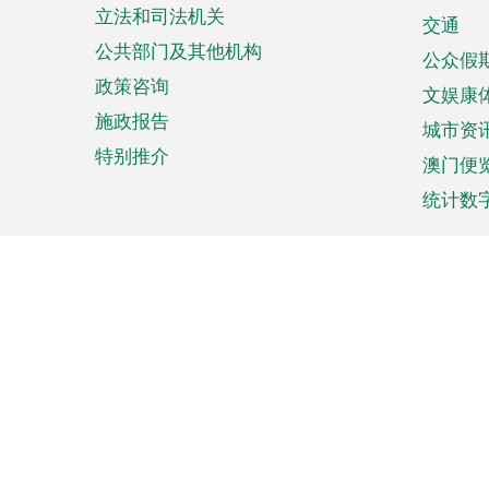
立法和司法机关
单
交通
公共部门及其他机构
公众假
政策咨询
文娱康
施政报告
城市资
特别推介
澳门便
统计数
来澳旅游
商务
计划行程
贸易投
观光
澳门经
娱乐休闲
中小企
购物
市场资
节日盛事
知识产