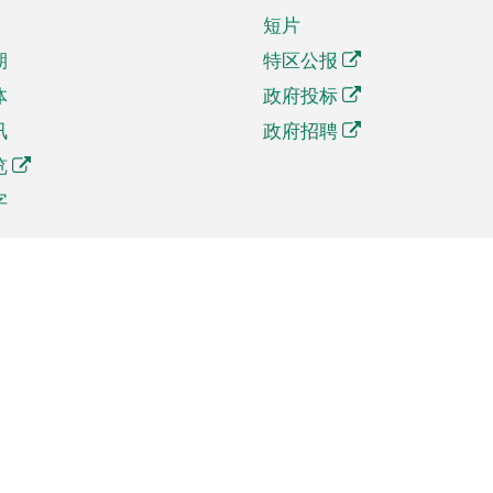
短片
期
特区公报
体
政府投标
讯
政府招聘
览
字
及贸易
相关连结
资
手机应用程序目录
贸会展
社交媒体目录
商机和服务
专题网站目录
讯
RSS订阅目录
权
表格下载