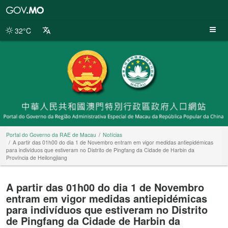
Portal
do
Governo
32°C
da
RAE
de
Macau
Portal do Governo da RAE de Macau
Notícias
A partir das 01h00 do dia 1 de Novembro entram em vigor medidas antiepidémicas
para indivíduos que estiveram no Distrito de Pingfang da Cidade de Harbin da
Província de Heilongjiang
A partir das 01h00 do dia 1 de Novembro
entram em vigor medidas antiepidémicas
para indivíduos que estiveram no Distrito
de Pingfang da Cidade de Harbin da