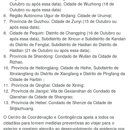
Outubro ou após essa data), Cidade de Wuzhong (18 de
Outubro ou após essa data)
Região Autónoma Uigur de Xinjiang: Cidade de Urumqi;
Província de Guizhou: Cidade de Zunyi (15 de Outubro ou
após essa data);
Cidade de Pequim: Distrito de Changping (16 de Outubro ou
após essa data), Subdistrito de Xincun e Subdistrito de Kandan
do Distrito de Fengtai, Subdistrito de Haidian do Distrito de
Haidian (21 de Outubro ou após essa data);
Província de Shandong: Condado de Wulian da Cidade de
Rizhao.
Província de Heilongjiang: Cidade de Heihe, Subdistrito de
Xinxiangfang do Distrito de Xiangfang e Distrito de Pingfang da
Cidade de Harbin；
Província de Qinghai: Cidade de Xining;
Província de Jiangxi: Vila de Gexianshan do Condado de
Qianshan da Cidade de Shangrao;
Província de Hebei: Condado de Shenze da Cidade de
Shijiazhuang.
O Centro de Coordenação e Contingência apela a todos os
cidadãos para tomem medidas preventivas ao viajar para o
exterior e prestem atenção ao desenvolvimento da epidemia nos