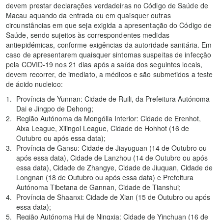
devem prestar declarações verdadeiras no Código de Saúde de
Macau aquando da entrada ou em quaisquer outras
circunstâncias em que seja exigida a apresentação do Código de
Saúde, sendo sujeitos às correspondentes medidas
antiepidémicas, conforme exigências da autoridade sanitária. Em
caso de apresentarem quaisquer sintomas suspeitas de infecção
pela COVID-19 nos 21 dias após a saída dos seguintes locais,
devem recorrer, de imediato, a médicos e são submetidos a teste
de ácido nucleico:
Província de Yunnan: Cidade de Ruili, da Prefeitura Autónoma
Dai e Jingpo de Dehong;
Região Autónoma da Mongólia Interior: Cidade de Erenhot,
Alxa League, Xilingol League, Cidade de Hohhot (16 de
Outubro ou após essa data);
Província de Gansu: Cidade de Jiayuguan (14 de Outubro ou
após essa data), Cidade de Lanzhou (14 de Outubro ou após
essa data), Cidade de Zhangye, Cidade de Jiuquan, Cidade de
Longnan (18 de Outubro ou após essa data) e Prefeitura
Autónoma Tibetana de Gannan, Cidade de Tianshui;
Província de Shaanxi: Cidade de Xian (15 de Outubro ou após
essa data);
Região Autónoma Hui de Ningxia: Cidade de Yinchuan (16 de