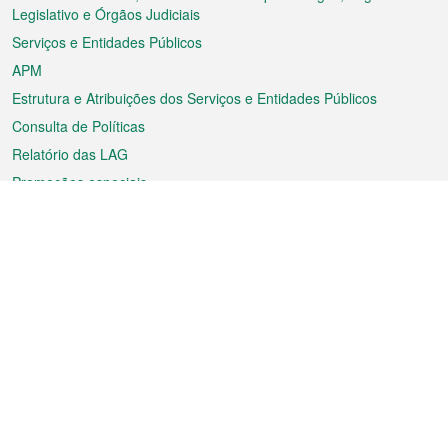
rodapé
Legislativo e Órgãos Judiciais
Serviços e Entidades Públicos
APM
Estrutura e Atribuições dos Serviços e Entidades Públicos
Consulta de Políticas
Relatório das LAG
Promoções especiais
Sobre a RAEM
Tempo
Transporte
Feriados
Cultura e lazer
Informação de Macau
Ficheiro sobre Macau
Estatísticas