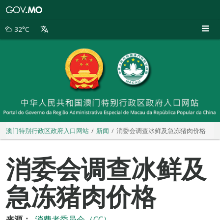
澳
门
特
32°C
别
行
政
区
政
府
入
口
网
站
澳门特别行政区政府入口网站
新闻
消委会调查冰鲜及急冻猪肉价格
消委会调查冰鲜及
急冻猪肉价格
来源：
消费者委员会（CC）