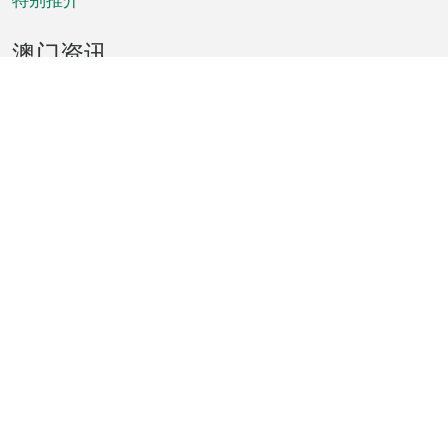
澳门资讯
天气
交通
公众假期
文娱康体
城市资讯
澳门便览
统计数字
公布告示
新闻
短片
特区公报