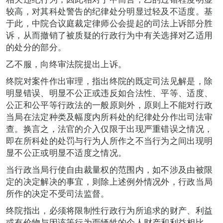
较高，对其科处警告的纪律处分明显过轻及不适度。基
于此，中院合议庭裁定律师公会提起的司法上诉部分胜
诉，从而撤销了被质疑的行政行为中有关选择对乙适用
的处分的部分。
乙不服，向终审法院提出上诉。
终院对案件作出审理，指出终院的既定司法见解是，除
明显错误、明显不公正或违反如合法性、平等、适度、
公正和公平等行政法的一般原则外，原则上不能对行政
当局在法定种类及幅度内所科处的纪律处分作出司法审
查。换言之，法官的介入仅限于出现严重错误之情况，
即在所科处的处罚与行为人所作之不当行为之间出现明
显不公正或明显不适度之情况。
当行政当局行使自由裁量权的范围内，如不涉及由被限
定的决定解决的事宜，则除上述例外情况外，行政当局
所作的决定不受司法监督。
终院指出，必须将限制性行政行为所追求的财产、利益
或有价物与因该等行为而牺牲的个人财产和利益相比