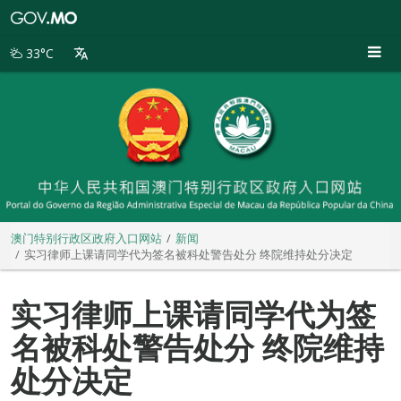
澳
门
特
33°C
别
行
政
区
政
府
入
口
网
站
澳门特别行政区政府入口网站
新闻
实习律师上课请同学代为签名被科处警告处分 终院维持处分决定
实习律师上课请同学代为签
名被科处警告处分 终院维持
处分决定