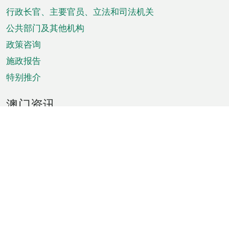
菜
行政长官、主要官员、立法和司法机关
单
公共部门及其他机构
政策咨询
施政报告
特别推介
澳门资讯
天气
交通
公众假期
文娱康体
城市资讯
澳门便览
统计数字