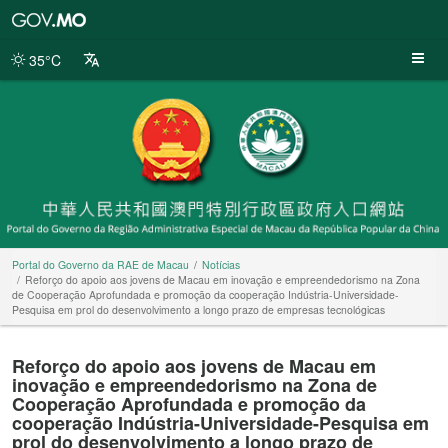
Portal
do
Governo
35°C
da
RAE
de
Macau
Portal do Governo da RAE de Macau
Notícias
Reforço do apoio aos jovens de Macau em inovação e empreendedorismo na Zona
de Cooperação Aprofundada e promoção da cooperação Indústria-Universidade-
Pesquisa em prol do desenvolvimento a longo prazo de empresas tecnológicas
Reforço do apoio aos jovens de Macau em
inovação e empreendedorismo na Zona de
Cooperação Aprofundada e promoção da
cooperação Indústria-Universidade-Pesquisa em
prol do desenvolvimento a longo prazo de