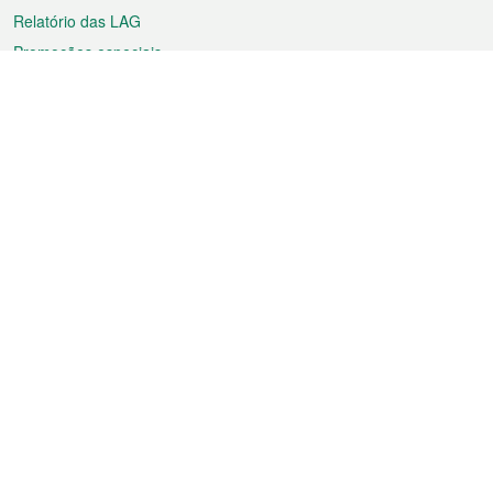
Relatório das LAG
Promoções especiais
Sobre a RAEM
Tempo
Transporte
Feriados
Cultura e lazer
Informação de Macau
Ficheiro sobre Macau
Estatísticas
Anúncios
Notícias
Vídeos