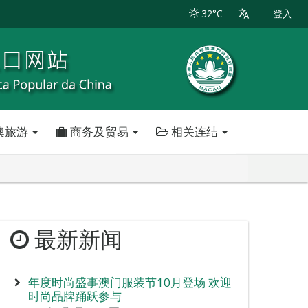
32°C
登入
澳旅游
商务及贸易
相关连结
最新新闻
年度时尚盛事澳门服装节10月登场 欢迎
时尚品牌踊跃参与