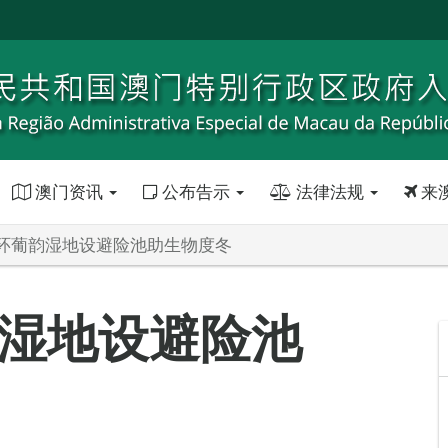
澳门资讯
公布告示
法律法规
来
环葡韵湿地设避险池助生物度冬
湿地设避险池