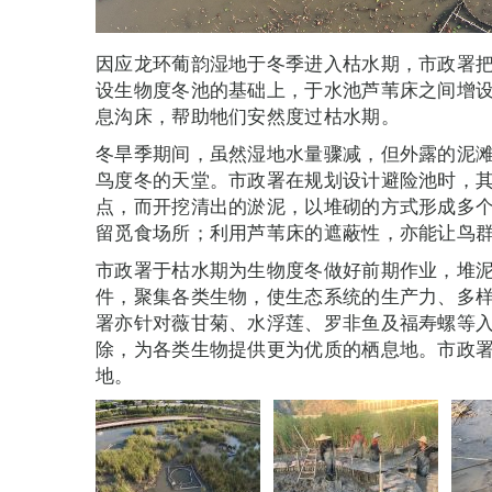
因应龙环葡韵湿地于冬季进入枯水期，市政署
设生物度冬池的基础上，于水池芦苇床之间增
息沟床，帮助牠们安然度过枯水期。
冬旱季期间，虽然湿地水量骤减，但外露的泥
鸟度冬的天堂。市政署在规划设计避险池时，
点，而开挖清出的淤泥，以堆砌的方式形成多
留觅食场所；利用芦苇床的遮蔽性，亦能让鸟
市政署于枯水期为生物度冬做好前期作业，堆
件，聚集各类生物，使生态系统的生产力、多
署亦针对薇甘菊、水浮莲、罗非鱼及福寿螺等
除，为各类生物提供更为优质的栖息地。市政
地。