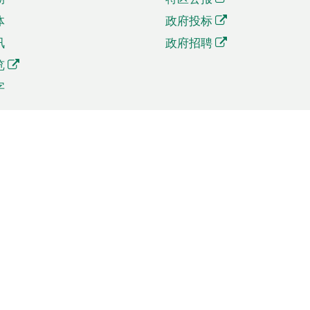
体
政府投标
讯
政府招聘
览
字
及贸易
相关连结
资
手机应用程序目录
贸会展
社交媒体目录
商机和服务
专题网站目录
讯
RSS订阅目录
权
表格下载
政公职局