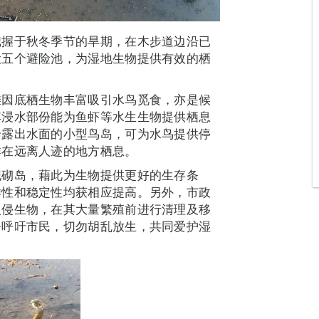
把握于秋冬季节的旱期，在木步道边沿已
设五个避险池，为湿地生物提供有效的栖
滩因底栖生物丰富吸引水鸟觅食，亦是候
其浸水部份能为鱼虾等水生生物提供栖息
个露出水面的小型鸟岛，可为水鸟提供停
群在远离人迹的地方栖息。
泥砌岛，藉此为生物提供更好的生存条
样性和稳定性均获相应提高。另外，市政
入侵生物，在其大量繁殖前进行清理及移
署呼吁市民，切勿胡乱放生，共同爱护湿