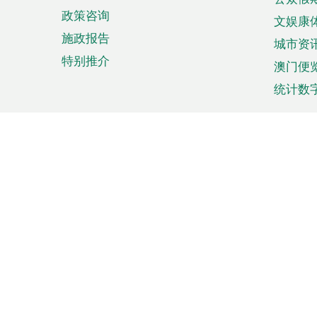
政策咨询
文娱康
施政报告
城市资
特别推介
澳门便
统计数
来澳旅游
商务
计划行程
贸易投
观光
澳门经
娱乐休闲
中小企
购物
市场资
节日盛事
知识产
网
网
页
使用条款
私隐声明
协调机构：澳门特别行政区行
站
脚