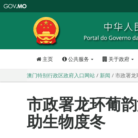
澳
门
特
别
行
政
区
政
府
入
口
网
站
主页
公共服务
关于政府
澳门特别行政区政府入口网站
新闻
市政署龙
市政署龙环葡韵
助生物度冬