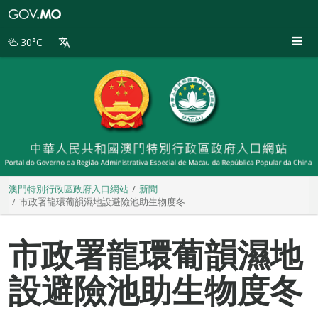
澳
門
特
30°C
別
行
政
區
政
府
入
口
網
站
澳門特別行政區政府入口網站
新聞
市政署龍環葡韻濕地設避險池助生物度冬
市政署龍環葡韻濕地
設避險池助生物度冬