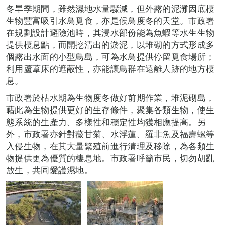
冬旱季期間，雖然濕地水量驟減，但外露的泥灘因底棲
生物豐富吸引水鳥覓食，亦是候鳥度冬的天堂。市政署
在規劃設計避險池時，其浸水部份能為魚蝦等水生生物
提供棲息點，而開挖清出的淤泥，以堆砌的方式形成多
個露出水面的小型鳥島，可為水鳥提供停留覓食場所；
利用蘆葦床的遮蔽性，亦能讓鳥群在遠離人跡的地方棲
息。
市政署於枯水期為生物度冬做好前期作業，堆泥砌島，
藉此為生物提供更好的生存條件，聚集各類生物，使生
態系統的生產力、多樣性和穩定性均獲相應提高。另
外，市政署亦針對薇甘菊、水浮蓮、羅非魚及福壽螺等
入侵生物，在其大量繁殖前進行清理及移除，為各類生
物提供更為優質的棲息地。市政署呼籲市民，切勿胡亂
放生，共同愛護濕地。