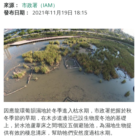
來源：
市政署（IAM）
發布日期：
2021年11月19日 18:15
因應龍環葡韻濕地於冬季進入枯水期，市政署把握於秋
冬季節的旱期，在木步道邊沿已設生物度冬池的基礎
上，於水池蘆葦床之間增設五個避險池，為濕地生物提
供有效的棲息溝床，幫助牠們安然度過枯水期。