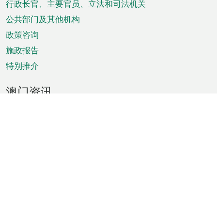
菜
行政长官、主要官员、立法和司法机关
单
公共部门及其他机构
政策咨询
施政报告
特别推介
澳门资讯
天气
交通
公众假期
文娱康体
城市资讯
澳门便览
统计数字