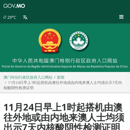
澳
门
特
29°C
别
行
政
区
政
府
入
口
网
站
澳门特别行政区政府入口网站
新闻
11月24日早上1时起搭机由澳往外地或由内地来澳人士均须出示7天内
核酸阴性检测证明
11月24日早上1时起搭机由澳
往外地或由内地来澳人士均须
出示7天内核酸阴性检测证明