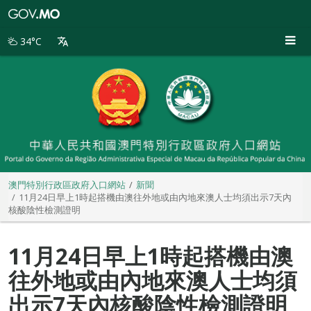
澳
門
特
34°C
別
行
政
區
政
府
入
口
網
站
澳門特別行政區政府入口網站
新聞
11月24日早上1時起搭機由澳往外地或由內地來澳人士均須出示7天內
核酸陰性檢測證明
11月24日早上1時起搭機由澳
往外地或由內地來澳人士均須
出示7天內核酸陰性檢測證明