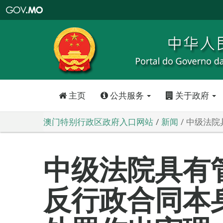
澳
门
特
别
行
政
区
政
府
入
口
网
站
主页
公共服务
关于政府
澳门特别行政区政府入口网站
新闻
中级法院
中级法院具有
反行政合同本