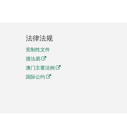
法律法规
宪制性文件
搜法易
澳门主要法例
国际公约