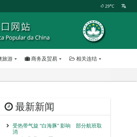
29°C
澳旅游
商务及贸易
相关连结
最新新闻
受热带气旋 “白海豚” 影响 部分航班取
消