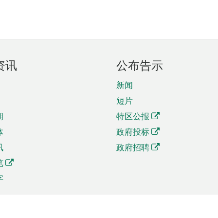
资讯
公布告示
新闻
短片
期
特区公报
体
政府投标
讯
政府招聘
览
字
及贸易
相关连结