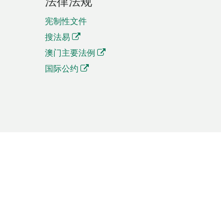
法律法规
宪制性文件
搜法易
澳门主要法例
国际公约