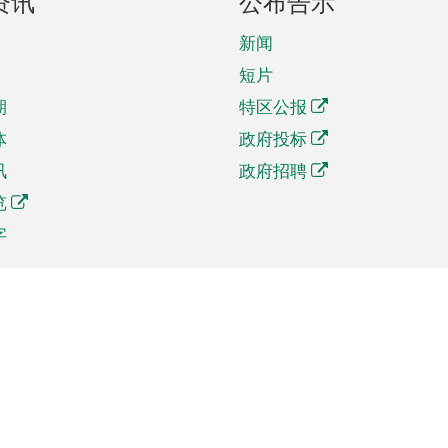
资讯
公布告示
新闻
短片
期
特区公报
体
政府投标
讯
政府招聘
览
字
及贸易
相关连结
资
手机应用程序目录
贸会展
社交媒体目录
商机和服务
专题网站目录
讯
RSS订阅目录