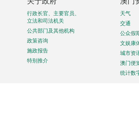
关于政府
澳门
脚
菜
行政长官、主要官员、
天气
立法和司法机关
单
交通
公共部门及其他机构
公众假
政策咨询
文娱康
施政报告
城市资
特别推介
澳门便
统计数
来澳旅游
商务
计划行程
贸易投
观光
澳门经
娱乐休闲
中小企
购物
市场资