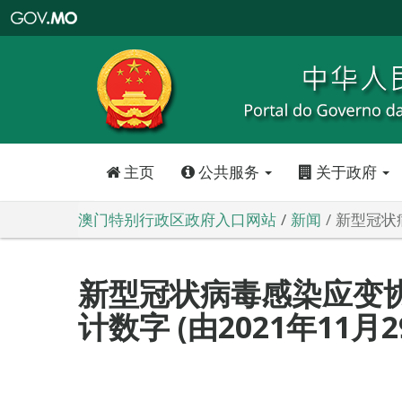
澳
门
特
别
行
政
区
政
府
入
口
网
站
主页
公共服务
关于政府
澳门特别行政区政府入口网站
新闻
新型冠状病
新型冠状病毒感染应变
计数字 (由2021年11月2