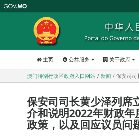
澳
门
特
别
行
政
区
政
府
入
口
网
站
主页
公共服务
关于政府
澳门特别行政区政府入口网站
新闻
保安司司
保安司司长黄少泽列席
介和说明2022年财政
政策，以及回应议员问