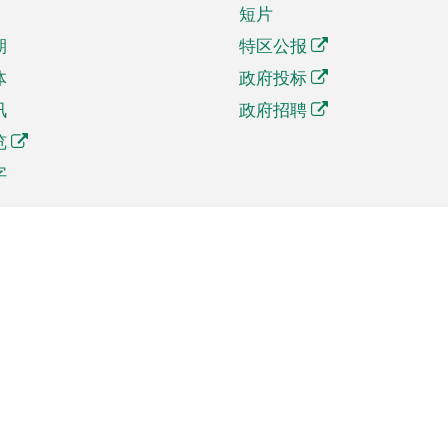
短片
期
特区公报
体
政府投标
讯
政府招聘
览
字
及贸易
相关连结
资
手机应用程序目录
贸会展
社交媒体目录
商机和服务
专题网站目录
讯
RSS订阅目录
权
表格下载