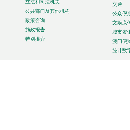
立法和司法机关
单
交通
公共部门及其他机构
公众假
政策咨询
文娱康
施政报告
城市资
特别推介
澳门便
统计数
来澳旅游
商务
计划行程
贸易投
观光
澳门经
娱乐休闲
中小企
购物
市场资
节日盛事
知识产