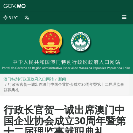
澳
门
特
31°C
别
行
政
区
政
府
入
口
网
站
澳门特别行政区政府入口网站
新闻
行政长官贺一诚出席澳门中国企业协会成立30周年暨第十二届理监事
就职典礼
行政长官贺一诚出席澳门中
国企业协会成立30周年暨第
十二届理监事就职典礼