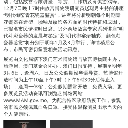
动，包括故宫专家讲座、导赏、工作坊及有奖游戏等。
12月7日晚上7时由故宫博物院研究员赵聪月主持的讲座
“明代御窑青花瓷器鉴赏”，讲者将分析明朝每个时期青
花瓷器在造型、胎釉及纹饰各方面的时代特征和成因，
已报名市民请按时出席。另外两场故宫专家系列讲座“明
代斗彩瓷器的发展与鉴定”及“明代御窑杂釉彩、颜色釉
瓷器鉴赏”将分别于明年1月及3月举行，详情稍后公
布，市民可密切留意相关活动讯息。
展览由文化局辖下澳门艺术博物馆与故宫博物院主办，
旅游局、澳门基金会协办，澳门日报支持，展期至明年
3月6日，逢周六、日及公众假期设粤语导赏。艺博馆开
放时间为上午10至下午7时（下午6时30分后停止入
场），逢周一休馆，公众假期照常开放，免费入场。更
多展览及活动资讯可浏览艺博馆网站
www.MAM.gov.mo。为配合特区政府防疫工作，参观
的市民必须佩戴自备口罩、接受体温探测及出示当天的
个人健康码。