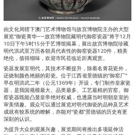
由文化局辖下澳门艺术博物馆与故宫博物院主办的大型
展览“御瓷菁华――故宫博物院藏明代御窑瓷器”将于12月
10日下午5时15分于艺博馆揭幕，展出故宫博物院珍藏
明代洪武至万历各朝具代表性的御窑瓷器120件，精美
绝伦，值得细味，欢迎市民莅临近距离观赏。
瓷器发展至明代，其技术不断提升，除着名青花瓷外，
还烧制颜色艳丽的彩瓷。位于江西省景德镇的“御窑厂”
早在明洪武二年（公元1369年）开设，专门制作皇家瓷
器，是我国规模最大、品类最多、工艺最精的官窑。御
窑瓷器既能凸显皇帝绝对权威，也透露当时明朝皇室的
审美情趣。观众可以通过展览对明代御瓷的品种及艺术
成就有较系统的瞭解，亦能对“瓷都”景德镇的历史有更
深刻的认识。
为提升大众的观展兴趣，展览期间将推出多项延伸活