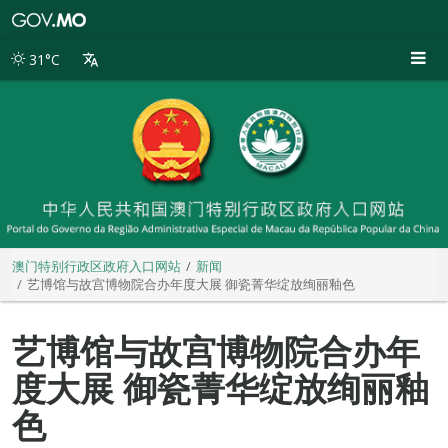
澳
门
特
31°C
别
行
政
区
政
府
入
口
网
站
澳门特别行政区政府入口网站
新闻
艺博馆与故宫博物院合办年度大展 御瓷菁华绽放绚丽釉色
艺博馆与故宫博物院合办年
度大展 御瓷菁华绽放绚丽釉
色