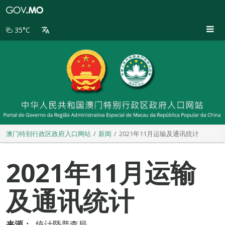
澳
门
特
35°C
别
行
政
区
政
府
入
口
网
站
澳门特别行政区政府入口网站
新闻
2021年11月运输及通讯统计
2021年11月运输
及通讯统计
来源：
统计暨普查局