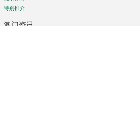
特别推介
澳门资讯
天气
交通
公众假期
文娱康体
城市资讯
澳门便览
统计数字
公布告示
新闻
短片