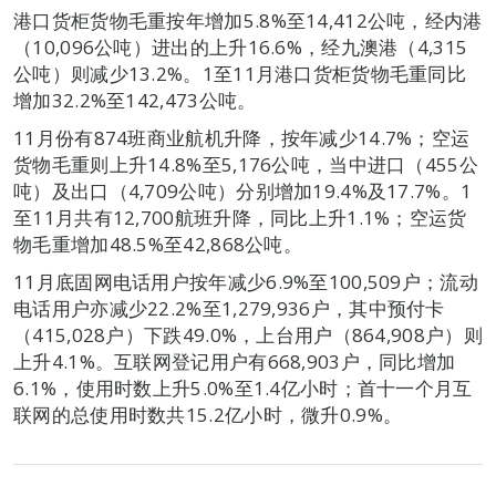
港口货柜货物毛重按年增加5.8%至14,412公吨，经内港
（10,096公吨）进出的上升16.6%，经九澳港（4,315
公吨）则减少13.2%。1至11月港口货柜货物毛重同比
增加32.2%至142,473公吨。
11月份有874班商业航机升降，按年减少14.7%；空运
货物毛重则上升14.8%至5,176公吨，当中进口（455公
吨）及出口（4,709公吨）分别增加19.4%及17.7%。1
至11月共有12,700航班升降，同比上升1.1%；空运货
物毛重增加48.5%至42,868公吨。
11月底固网电话用户按年减少6.9%至100,509户；流动
电话用户亦减少22.2%至1,279,936户，其中预付卡
（415,028户）下跌49.0%，上台用户（864,908户）则
上升4.1%。互联网登记用户有668,903户，同比增加
6.1%，使用时数上升5.0%至1.4亿小时；首十一个月互
联网的总使用时数共15.2亿小时，微升0.9%。