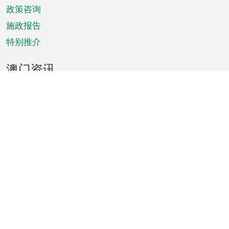
政策咨询
施政报告
特别推介
澳门资讯
天气
交通
公众假期
文娱康体
城市资讯
澳门便览
统计数字
公布告示