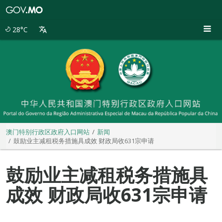
澳
门
特
28°C
别
行
政
区
政
府
入
口
网
站
澳门特别行政区政府入口网站
新闻
鼓励业主减租税务措施具成效 财政局收631宗申请
鼓励业主减租税务措施具
成效 财政局收631宗申请