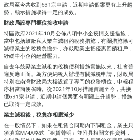
政局至今共收到631宗申請，近期申請個案更有上升趨
勢，顯示措施取得一定的成效。
財政局設專門櫃位接收申請
特區政府2021年10月公佈八項中小企疫情支援措施，
當中包括鼓勵私人業主減租的稅務措施，有關措施除可
減輕業主的稅務負擔外，亦鼓勵業主把優惠回饋租戶，
紓緩中小企的經營壓力。
自去年鼓勵業主減租的稅務便利措施實施以來，社會普
遍反應正面。為方便納稅人辦理有關減稅申請，財政局
特別在南灣財政局大樓設置了專門的稅務櫃位，申報程
序相當簡便省時。從2021年10月措施實施至今，共接
獲631宗申請，近期申請個案更有明顯上升趨勢，措施
已取得一定成效。
業主減租後，稅負亦相應減少
在一般情况下，如果在租賃合同期內下調租金，業主只
須填寫M/4A格式「租賃聲明」並附具相關文件資料，