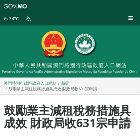
澳
門
特
34°C
別
行
政
區
政
府
入
口
網
站
澳門特別行政區政府入口網站
新聞
鼓勵業主減租稅務措施具成效 財政局收631宗申請
鼓勵業主減租稅務措施具
成效 財政局收631宗申請