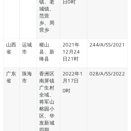
镇、老
日0时
城镇、
范营
乡、周
营乡
山西
运城
稷山
2021年
244/A/SS/2021
省
市
县、新
12月24
绛县
日21时
广东
珠海
香洲区
2022年1
028/A/SS/2022
省
市
南屏镇
月17日
广生村
0时
全域、
将军山
榕园小
区、华
发新城
四期