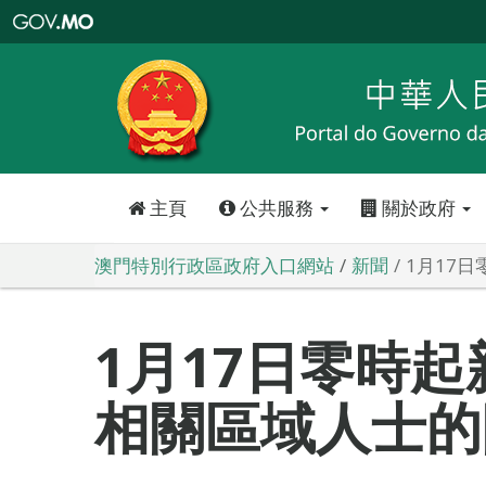
澳
門
特
別
行
政
區
政
府
入
口
網
站
主頁
公共服務
關於政府
澳門特別行政區政府入口網站
新聞
1月17
1月17日零時
相關區域人士的