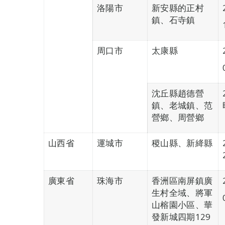
洛陽市
新安縣的正村
鎮、石寺鎮
周口市
太康縣
沈丘縣趙德營
鎮、老城鎮、范
營鄉、周營鄉
山西省
運城市
稷山縣、新絳縣
廣東省
珠海市
香洲區南屏鎮廣
生村全域、將軍
山榕園小區、華
發新城四期129