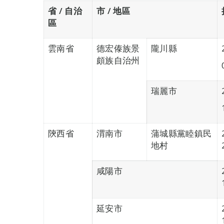
省 / 自治
市 / 地區
區
雲南省
德宏傣族景
隴川縣
頗族自治州
瑞麗市
陝西省
渭南市
蒲城縣黨睦鎮民
地村
咸陽市
延安市